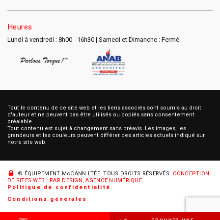
Heures
Lundi à vendredi : 8h00 - 16h30 | Samedi et Dimanche : Fermé
Tout le contenu de ce site web et les liens associés sont soumis au droit
d'auteur et ne peuvent pas être utilisés ou copiés sans consentement
préalable.
Tout contenu est sujet à changement sans préavis. Les images, les
grandeurs et les couleurs peuvent différer des articles actuels indiqué sur
notre site web.
© ÉQUIPEMENT McCANN LTÉE.
TOUS DROITS RÉSERVÉS.
CONCEPTION
DE SITES WEB : PAR DESIGN, AGENCE NUMÉRIQUE
Politique de confidentialité
Conditions générales