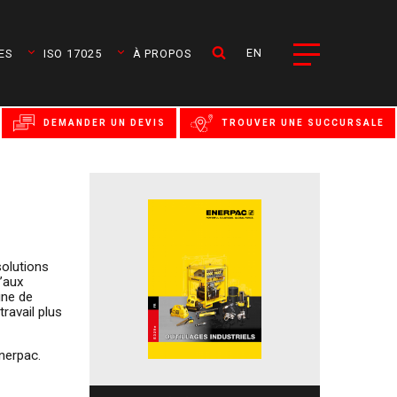
EN
ES
ISO 17025
À PROPOS
DEMANDER UN DEVIS
TROUVER UNE SUCCURSALE
solutions
u’aux
gne de
ravail plus
nerpac.