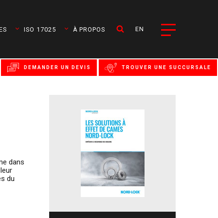
EN
ES
ISO 17025
À PROPOS
DEMANDER UN DEVIS
TROUVER UNE SUCCURSALE
ême dans
leur
es du