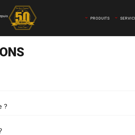
depuis
PRODUITS
SERVIC
IONS
e ?
t Torqueleader)
?