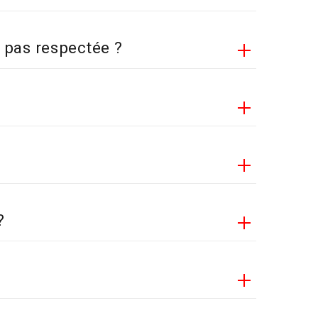
 pas respectée ?
VOIR LES AUTRES MARQUES
?