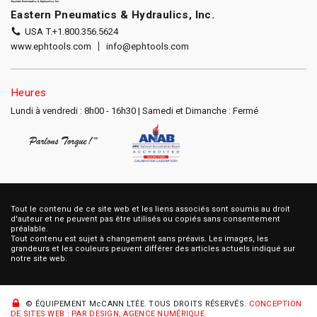
Eastern Pneumatics & Hydraulics, Inc.
USA T.
+1.800.356.5624
www.ephtools.com
info@ephtools.com
Heures
Lundi à vendredi : 8h00 - 16h30 | Samedi et Dimanche : Fermé
Tout le contenu de ce site web et les liens associés sont soumis au droit
d'auteur et ne peuvent pas être utilisés ou copiés sans consentement
préalable.
Tout contenu est sujet à changement sans préavis. Les images, les
grandeurs et les couleurs peuvent différer des articles actuels indiqué sur
notre site web.
© ÉQUIPEMENT McCANN LTÉE.
TOUS DROITS RÉSERVÉS.
CONCEPTION
DE SITES WEB : PAR DESIGN, AGENCE NUMÉRIQUE