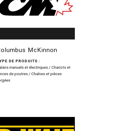
VOIR LES AUTRES MARQUES
Columbus McKinnon
YPE DE PRODUITS :
alans manuels et électriques / Chariots et
inces de poutres / Chaînes et pièces
orgées