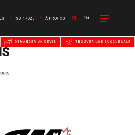
EN
ES
ISO 17025
À PROPOS
DEMANDER UN DEVIS
TROUVER UNE SUCCURSALE
NS
vous)