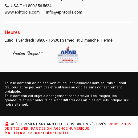
USA T.
+1.800.356.5624
www.ephtools.com
info@ephtools.com
Heures
Lundi à vendredi : 8h00 - 16h30 | Samedi et Dimanche : Fermé
Tout le contenu de ce site web et les liens associés sont soumis au droit
d'auteur et ne peuvent pas être utilisés ou copiés sans consentement
préalable.
Tout contenu est sujet à changement sans préavis. Les images, les
grandeurs et les couleurs peuvent différer des articles actuels indiqué sur
notre site web.
© ÉQUIPEMENT McCANN LTÉE.
TOUS DROITS RÉSERVÉS.
CONCEPTION
DE SITES WEB : PAR DESIGN, AGENCE NUMÉRIQUE
Politique de confidentialité