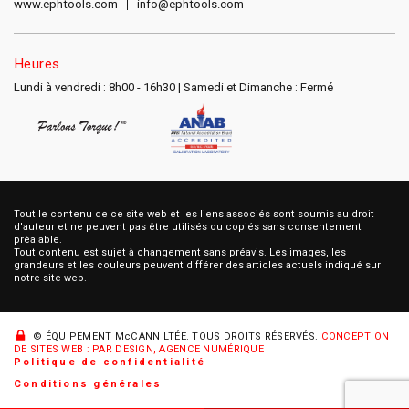
www.ephtools.com
info@ephtools.com
Heures
Lundi à vendredi : 8h00 - 16h30 | Samedi et Dimanche : Fermé
Tout le contenu de ce site web et les liens associés sont soumis au droit
d'auteur et ne peuvent pas être utilisés ou copiés sans consentement
préalable.
Tout contenu est sujet à changement sans préavis. Les images, les
grandeurs et les couleurs peuvent différer des articles actuels indiqué sur
notre site web.
© ÉQUIPEMENT McCANN LTÉE.
TOUS DROITS RÉSERVÉS.
CONCEPTION
DE SITES WEB : PAR DESIGN, AGENCE NUMÉRIQUE
Politique de confidentialité
Conditions générales