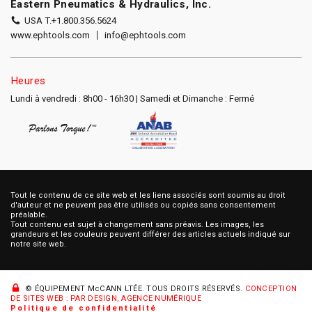
Eastern Pneumatics & Hydraulics, Inc.
USA T.
+1.800.356.5624
www.ephtools.com
info@ephtools.com
Heures
Lundi à vendredi : 8h00 - 16h30 | Samedi et Dimanche : Fermé
Tout le contenu de ce site web et les liens associés sont soumis au droit
d'auteur et ne peuvent pas être utilisés ou copiés sans consentement
préalable.
Tout contenu est sujet à changement sans préavis. Les images, les
grandeurs et les couleurs peuvent différer des articles actuels indiqué sur
notre site web.
© ÉQUIPEMENT McCANN LTÉE.
TOUS DROITS RÉSERVÉS.
CONCEPTION
DE SITES WEB : PAR DESIGN, AGENCE NUMÉRIQUE
Politique de confidentialité