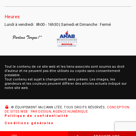
Heures
Lundi à vendredi : 8h00 - 16h30 | Samedi et Dimanche : Fermé
Tout le contenu de ce site web et les liens associés sont soumis au droit
d'auteur et ne peuvent pas être utilisés ou copiés sans consentement
préalable.
Tout contenu est sujet à changement sans préavis. Les images, les
grandeurs et les couleurs peuvent différer des articles actuels indiqué sur
notre site web.
© ÉQUIPEMENT McCANN LTÉE.
TOUS DROITS RÉSERVÉS.
CONCEPTION
DE SITES WEB : PAR DESIGN, AGENCE NUMÉRIQUE
Politique de confidentialité
Conditions générales