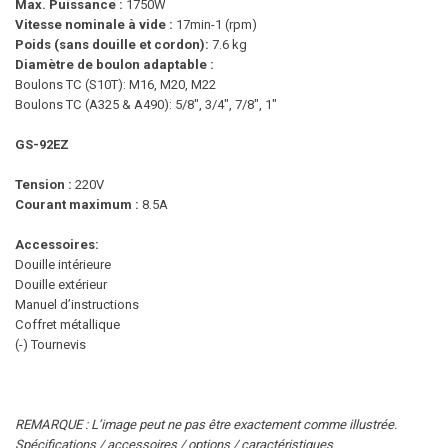
Max. Puissance :
1750W
Vitesse nominale à vide :
17min-1 (rpm)
Poids (sans douille et cordon):
7.6 kg
Diamètre de boulon adaptable :
Boulons TC (S10T): M16, M20, M22
Boulons TC (A325 & A490): 5/8″, 3/4″, 7/8″, 1″
GS-92EZ
Tension :
220V
Courant maximum :
8.5A
Accessoires:
Douille intérieure
Douille extérieur
Manuel d’instructions
Coffret métallique
(-) Tournevis
REMARQUE : L’image peut ne pas être exactement comme illustrée.
Spécifications / accessoires / options / caractéristiques