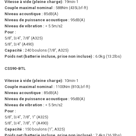
Vitesse à vide (pleine charge):
19min-1
Couple maximal nominal :
588Nm (435Lbf-ft)
Niveau acoustique :
85dB(A)
Niveau de puissance acoustique :
95dB(A)
Niveau de vibration :
< 5.5m/s2
Pour :
5/8”, 3/4”, 7/8” (A325)
5/8“, 3/4” (A490)
Capacité :
240 boulons (7/8“, A325)
Poids net (batterie incluse, prise non incluse) :
6.0kg (13.2lbs)
CSS90-BTL
Vitesse à vide (pleine charge):
10min-1
Couple maximal nominal :
1100Nm (810Lbf-ft)
Niveau acoustique :
85dB(A)
Niveau de puissance acoustique :
95dB(A)
Niveau de vibration :
< 5.5m/s2
Pour :
5/8”, 3/4”, 7/8”, 1” (A325)
5/8”, 3/4”, 7/8”, 1” (A490)
Capacité :
150 boulons (1“, A325)
Poids net (batterie incluse, prise non incluse) :
7.4kg (16.3lbs)