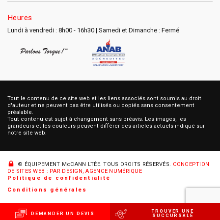
Heures
Lundi à vendredi : 8h00 - 16h30 | Samedi et Dimanche : Fermé
Tout le contenu de ce site web et les liens associés sont soumis au droit
d'auteur et ne peuvent pas être utilisés ou copiés sans consentement
préalable.
Tout contenu est sujet à changement sans préavis. Les images, les
grandeurs et les couleurs peuvent différer des articles actuels indiqué sur
notre site web.
© ÉQUIPEMENT McCANN LTÉE.
TOUS DROITS RÉSERVÉS.
CONCEPTION
DE SITES WEB : PAR DESIGN, AGENCE NUMÉRIQUE
Politique de confidentialité
Conditions générales
TROUVER UNE
DEMANDER UN DEVIS
SUCCURSALE