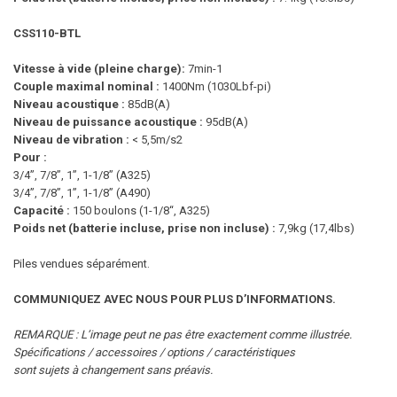
CSS110-BTL
Vitesse à vide (pleine charge):
7min-1
Couple maximal nominal :
1400Nm (1030Lbf-pi)
Niveau acoustique :
85dB(A)
Niveau de puissance acoustique :
95dB(A)
Niveau de vibration :
< 5,5m/s2
Pour :
3/4”, 7/8”, 1”, 1-1/8” (A325)
3/4”, 7/8”, 1”, 1-1/8” (A490)
Capacité :
150 boulons (1-1/8“, A325)
Poids net (batterie incluse, prise non incluse) :
7,9kg (17,4lbs)
Piles vendues séparément.
COMMUNIQUEZ AVEC NOUS POUR PLUS D’INFORMATIONS.
REMARQUE : L’image peut ne pas être exactement comme illustrée.
Spécifications / accessoires / options / caractéristiques
sont sujets à changement sans préavis.