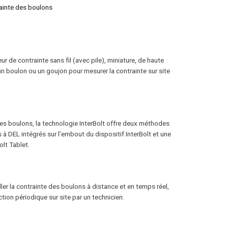
rainte des boulons
ur de contrainte sans fil (avec pile), miniature, de haute
n boulon ou un goujon pour mesurer la contrainte sur site
VOIR LES AUTRES MARQUES
des boulons, la technologie InterBolt offre deux méthodes
rs à DEL intégrés sur l’embout du dispositif InterBolt et une
olt Tablet.
ller la contrainte des boulons à distance et en temps réel,
ction périodique sur site par un technicien.