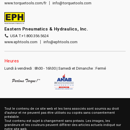
www.torquetools.com/fr
info@torquetools.com
Eastern Pneumatics & Hydraulics, Inc.
USA T.
+1.800.356.5624
www.ephtools.com
info@ephtools.com
Heures
Lundi à vendredi : 8h00 - 16h30 | Samedi et Dimanche : Fermé
Tout le contenu de ce site web et les liens associés sont soumis au droit
d'auteur et ne peuvent pas être utilisés ou copiés sans consentement
préalable.
Tout contenu est sujet à changement sans préavis. Les images, les
grandeurs et les couleurs peuvent différer des articles actuels indiqué sur
notre site web.