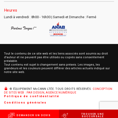
Heures
Lundi à vendredi : 8h00 - 16h30 | Samedi et Dimanche : Fermé
Tout le contenu de ce site web et les liens associés sont soumis au droit
d'auteur et ne peuvent pas être utilisés ou copiés sans consentement
préalable.
Tout contenu est sujet à changement sans préavis. Les images, les
grandeurs et les couleurs peuvent différer des articles actuels indiqué sur
notre site web.
© ÉQUIPEMENT McCANN LTÉE.
TOUS DROITS RÉSERVÉS.
CONCEPTION
DE SITES WEB : PAR DESIGN, AGENCE NUMÉRIQUE
Politique de confidentialité
Conditions générales
TROUVER UNE
DEMANDER UN DEVIS
SUCCURSALE