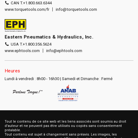
CAN T.
+1.800.663.6344
www.torquetools.com/fr
info@torquetools.com
Eastern Pneumatics & Hydraulics, Inc.
USA T.
+1.800.356.5624
www.ephtools.com
info@ephtools.com
Heures
Lundi à vendredi : 8h00 - 16h30 | Samedi et Dimanche : Fermé
Tout le contenu de ce site web et les liens associés sont soumis au droit
d'auteur et ne peuvent pas être utilisés ou copiés sans consentement
préalable.
Tout contenu est sujet à changement sans préavis. Les images, les