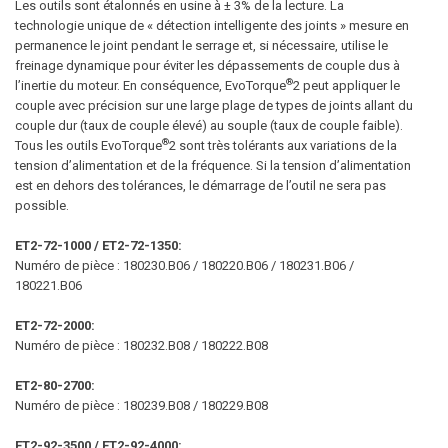
Les outils sont étalonnés en usine à ± 3% de la lecture. La
technologie unique de « détection intelligente des joints » mesure en
permanence le joint pendant le serrage et, si nécessaire, utilise le
freinage dynamique pour éviter les dépassements de couple dus à
®
l’inertie du moteur. En conséquence, EvoTorque
2 peut appliquer le
couple avec précision sur une large plage de types de joints allant du
couple dur (taux de couple élevé) au souple (taux de couple faible).
®
Tous les outils EvoTorque
2 sont très tolérants aux variations de la
tension d’alimentation et de la fréquence. Si la tension d’alimentation
est en dehors des tolérances, le démarrage de l’outil ne sera pas
possible.
ET2-72-1000 / ET2-72-1350:
Numéro de pièce : 180230.B06 / 180220.B06 / 180231.B06 /
180221.B06
ET2-72-2000:
Numéro de pièce : 180232.B08 / 180222.B08
ET2-80-2700:
Numéro de pièce : 180239.B08 / 180229.B08
ET2-92-3500 / ET2-92-4000: