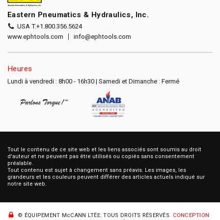
Eastern Pneumatics & Hydraulics, Inc.
USA T.
+1.800.356.5624
www.ephtools.com
info@ephtools.com
Heures
Lundi à vendredi : 8h00 - 16h30 | Samedi et Dimanche : Fermé
Tout le contenu de ce site web et les liens associés sont soumis au droit
d'auteur et ne peuvent pas être utilisés ou copiés sans consentement
préalable.
Tout contenu est sujet à changement sans préavis. Les images, les
grandeurs et les couleurs peuvent différer des articles actuels indiqué sur
notre site web.
© ÉQUIPEMENT McCANN LTÉE.
TOUS DROITS RÉSERVÉS.
CONCEPTION