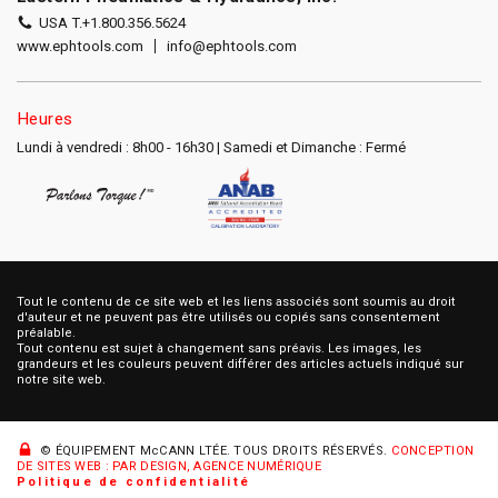
USA T.
+1.800.356.5624
www.ephtools.com
info@ephtools.com
Heures
Lundi à vendredi : 8h00 - 16h30 | Samedi et Dimanche : Fermé
Tout le contenu de ce site web et les liens associés sont soumis au droit
d'auteur et ne peuvent pas être utilisés ou copiés sans consentement
préalable.
Tout contenu est sujet à changement sans préavis. Les images, les
grandeurs et les couleurs peuvent différer des articles actuels indiqué sur
notre site web.
© ÉQUIPEMENT McCANN LTÉE.
TOUS DROITS RÉSERVÉS.
CONCEPTION
DE SITES WEB : PAR DESIGN, AGENCE NUMÉRIQUE
Politique de confidentialité